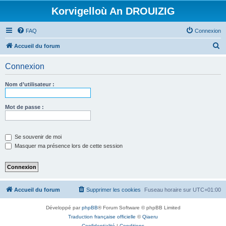
Korvigelloù An DROUIZIG
FAQ
Connexion
R
Accueil du forum
e
Connexion
c
h
Nom d’utilisateur :
e
r
Mot de passe :
c
h
Se souvenir de moi
e
Masquer ma présence lors de cette session
r
Accueil du forum
Supprimer les cookies
Fuseau horaire sur
UTC+01:00
Développé par
phpBB
® Forum Software © phpBB Limited
Traduction française officielle
©
Qiaeru
Confidentialité
|
Conditions