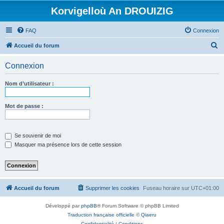
Korvigelloù An DROUIZIG
FAQ
Connexion
R
Accueil du forum
e
Connexion
c
h
Nom d’utilisateur :
e
r
Mot de passe :
c
h
Se souvenir de moi
e
Masquer ma présence lors de cette session
r
Accueil du forum
Supprimer les cookies
Fuseau horaire sur
UTC+01:00
Développé par
phpBB
® Forum Software © phpBB Limited
Traduction française officielle
©
Qiaeru
Confidentialité
|
Conditions