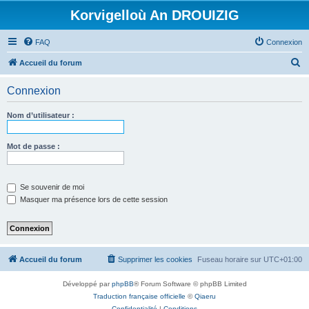
Korvigelloù An DROUIZIG
FAQ
Connexion
R
Accueil du forum
e
Connexion
c
h
Nom d’utilisateur :
e
r
Mot de passe :
c
h
Se souvenir de moi
e
Masquer ma présence lors de cette session
r
Accueil du forum
Supprimer les cookies
Fuseau horaire sur
UTC+01:00
Développé par
phpBB
® Forum Software © phpBB Limited
Traduction française officielle
©
Qiaeru
Confidentialité
|
Conditions