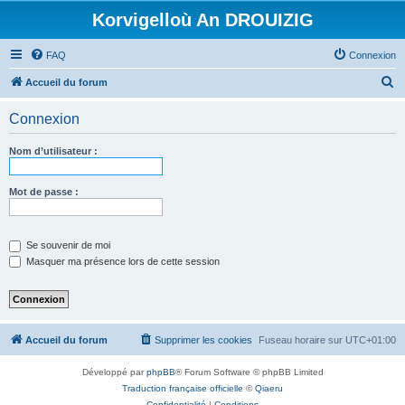
Korvigelloù An DROUIZIG
FAQ
Connexion
R
Accueil du forum
e
Connexion
c
h
Nom d’utilisateur :
e
r
Mot de passe :
c
h
Se souvenir de moi
e
Masquer ma présence lors de cette session
r
Accueil du forum
Supprimer les cookies
Fuseau horaire sur
UTC+01:00
Développé par
phpBB
® Forum Software © phpBB Limited
Traduction française officielle
©
Qiaeru
Confidentialité
|
Conditions