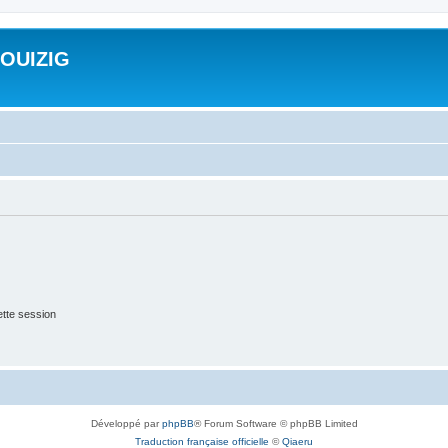
ROUIZIG
tte session
Développé par
phpBB
® Forum Software © phpBB Limited
Traduction française officielle
©
Qiaeru