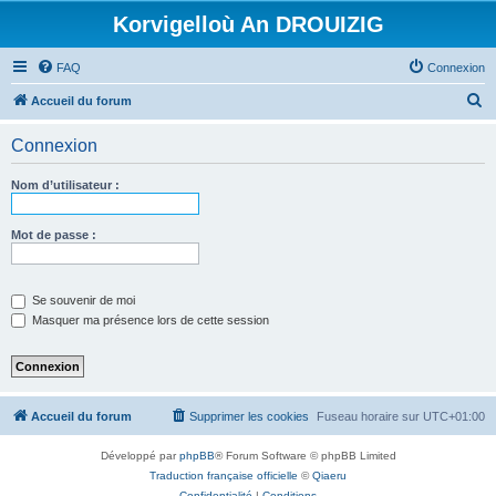
Korvigelloù An DROUIZIG
FAQ
Connexion
R
Accueil du forum
e
Connexion
c
h
Nom d’utilisateur :
e
r
Mot de passe :
c
h
Se souvenir de moi
e
Masquer ma présence lors de cette session
r
Accueil du forum
Supprimer les cookies
Fuseau horaire sur
UTC+01:00
Développé par
phpBB
® Forum Software © phpBB Limited
Traduction française officielle
©
Qiaeru
Confidentialité
|
Conditions