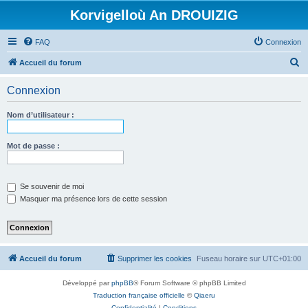
Korvigelloù An DROUIZIG
FAQ
Connexion
R
Accueil du forum
e
Connexion
c
h
Nom d’utilisateur :
e
r
Mot de passe :
c
h
Se souvenir de moi
e
Masquer ma présence lors de cette session
r
Accueil du forum
Supprimer les cookies
Fuseau horaire sur
UTC+01:00
Développé par
phpBB
® Forum Software © phpBB Limited
Traduction française officielle
©
Qiaeru
Confidentialité
|
Conditions