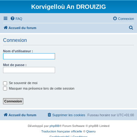
Korvigelloù An DROUIZIG
FAQ
Connexion
R
Accueil du forum
e
Connexion
c
h
Nom d’utilisateur :
e
r
Mot de passe :
c
h
Se souvenir de moi
e
Masquer ma présence lors de cette session
r
Accueil du forum
Supprimer les cookies
Fuseau horaire sur
UTC+01:00
Développé par
phpBB
® Forum Software © phpBB Limited
Traduction française officielle
©
Qiaeru
Confidentialité
|
Conditions