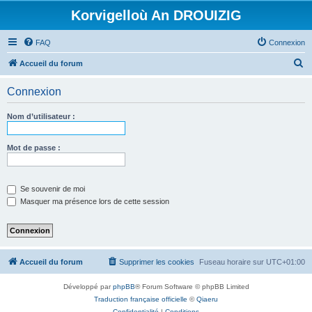
Korvigelloù An DROUIZIG
FAQ
Connexion
R
Accueil du forum
e
Connexion
c
h
Nom d’utilisateur :
e
r
Mot de passe :
c
h
Se souvenir de moi
e
Masquer ma présence lors de cette session
r
Accueil du forum
Supprimer les cookies
Fuseau horaire sur
UTC+01:00
Développé par
phpBB
® Forum Software © phpBB Limited
Traduction française officielle
©
Qiaeru
Confidentialité
|
Conditions