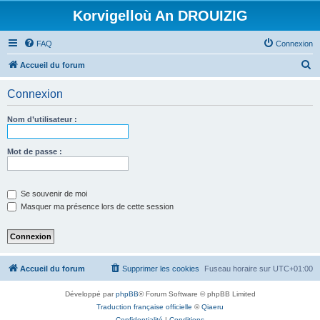
Korvigelloù An DROUIZIG
FAQ
Connexion
R
Accueil du forum
e
Connexion
c
h
Nom d’utilisateur :
e
r
Mot de passe :
c
h
Se souvenir de moi
e
Masquer ma présence lors de cette session
r
Accueil du forum
Supprimer les cookies
Fuseau horaire sur
UTC+01:00
Développé par
phpBB
® Forum Software © phpBB Limited
Traduction française officielle
©
Qiaeru
Confidentialité
|
Conditions