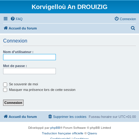
Korvigelloù An DROUIZIG
FAQ
Connexion
R
Accueil du forum
e
Connexion
c
h
Nom d’utilisateur :
e
r
Mot de passe :
c
h
Se souvenir de moi
e
Masquer ma présence lors de cette session
r
Accueil du forum
Supprimer les cookies
Fuseau horaire sur
UTC+01:00
Développé par
phpBB
® Forum Software © phpBB Limited
Traduction française officielle
©
Qiaeru
Confidentialité
|
Conditions