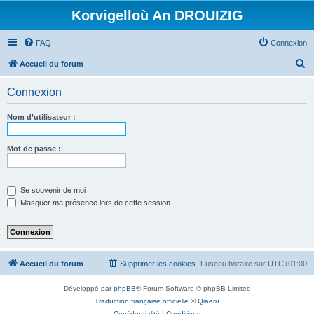
Korvigelloù An DROUIZIG
FAQ
Connexion
R
Accueil du forum
e
Connexion
c
h
Nom d’utilisateur :
e
r
Mot de passe :
c
h
Se souvenir de moi
e
Masquer ma présence lors de cette session
r
Accueil du forum
Supprimer les cookies
Fuseau horaire sur
UTC+01:00
Développé par
phpBB
® Forum Software © phpBB Limited
Traduction française officielle
©
Qiaeru
Confidentialité
|
Conditions