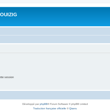
ROUIZIG
tte session
Développé par
phpBB
® Forum Software © phpBB Limited
Traduction française officielle
©
Qiaeru