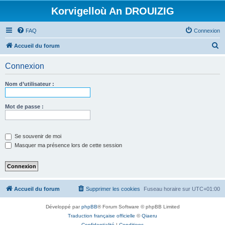
Korvigelloù An DROUIZIG
FAQ
Connexion
R
Accueil du forum
e
Connexion
c
h
Nom d’utilisateur :
e
r
Mot de passe :
c
h
Se souvenir de moi
e
Masquer ma présence lors de cette session
r
Accueil du forum
Supprimer les cookies
Fuseau horaire sur
UTC+01:00
Développé par
phpBB
® Forum Software © phpBB Limited
Traduction française officielle
©
Qiaeru
Confidentialité
|
Conditions