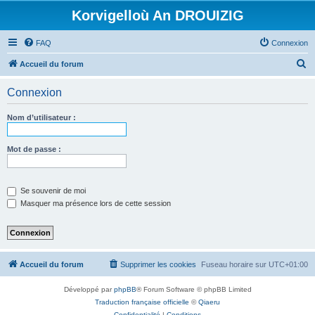
Korvigelloù An DROUIZIG
FAQ
Connexion
R
Accueil du forum
e
Connexion
c
h
Nom d’utilisateur :
e
r
Mot de passe :
c
h
Se souvenir de moi
e
Masquer ma présence lors de cette session
r
Accueil du forum
Supprimer les cookies
Fuseau horaire sur
UTC+01:00
Développé par
phpBB
® Forum Software © phpBB Limited
Traduction française officielle
©
Qiaeru
Confidentialité
|
Conditions