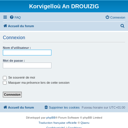
Korvigelloù An DROUIZIG
FAQ
Connexion
R
Accueil du forum
e
Connexion
c
h
Nom d’utilisateur :
e
r
Mot de passe :
c
h
Se souvenir de moi
e
Masquer ma présence lors de cette session
r
Accueil du forum
Supprimer les cookies
Fuseau horaire sur
UTC+01:00
Développé par
phpBB
® Forum Software © phpBB Limited
Traduction française officielle
©
Qiaeru
Confidentialité
|
Conditions