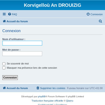
Korvigelloù An DROUIZIG
FAQ
Connexion
R
Accueil du forum
e
Connexion
c
h
Nom d’utilisateur :
e
r
Mot de passe :
c
h
Se souvenir de moi
e
Masquer ma présence lors de cette session
r
Accueil du forum
Supprimer les cookies
Fuseau horaire sur
UTC+01:00
Développé par
phpBB
® Forum Software © phpBB Limited
Traduction française officielle
©
Qiaeru
Confidentialité
|
Conditions