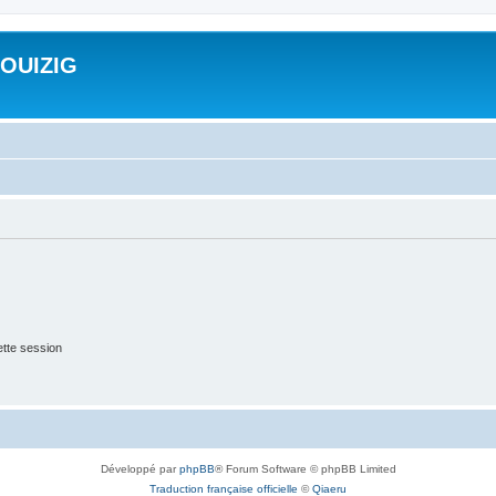
ROUIZIG
tte session
Développé par
phpBB
® Forum Software © phpBB Limited
Traduction française officielle
©
Qiaeru