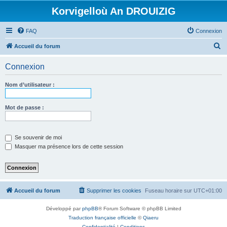
Korvigelloù An DROUIZIG
FAQ
Connexion
R
Accueil du forum
e
Connexion
c
h
Nom d’utilisateur :
e
r
Mot de passe :
c
h
Se souvenir de moi
e
Masquer ma présence lors de cette session
r
Accueil du forum
Supprimer les cookies
Fuseau horaire sur
UTC+01:00
Développé par
phpBB
® Forum Software © phpBB Limited
Traduction française officielle
©
Qiaeru
Confidentialité
|
Conditions