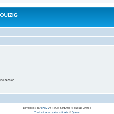
ROUIZIG
tte session
Développé par
phpBB
® Forum Software © phpBB Limited
Traduction française officielle
©
Qiaeru