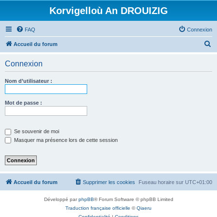
Korvigelloù An DROUIZIG
FAQ
Connexion
R
Accueil du forum
e
Connexion
c
h
Nom d’utilisateur :
e
r
Mot de passe :
c
h
Se souvenir de moi
e
Masquer ma présence lors de cette session
r
Accueil du forum
Supprimer les cookies
Fuseau horaire sur
UTC+01:00
Développé par
phpBB
® Forum Software © phpBB Limited
Traduction française officielle
©
Qiaeru
Confidentialité
|
Conditions