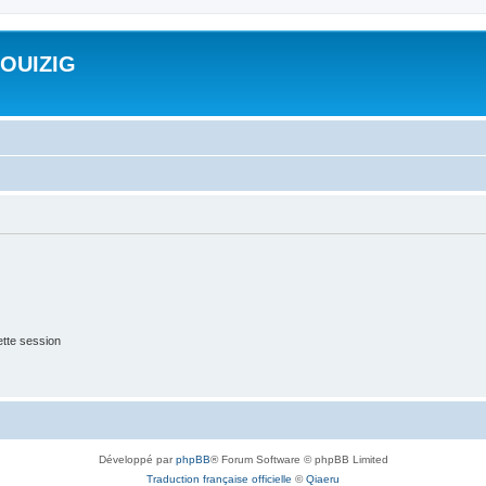
ROUIZIG
tte session
Développé par
phpBB
® Forum Software © phpBB Limited
Traduction française officielle
©
Qiaeru