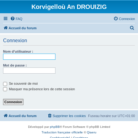
Korvigelloù An DROUIZIG
FAQ
Connexion
R
Accueil du forum
e
Connexion
c
h
Nom d’utilisateur :
e
r
Mot de passe :
c
h
Se souvenir de moi
e
Masquer ma présence lors de cette session
r
Accueil du forum
Supprimer les cookies
Fuseau horaire sur
UTC+01:00
Développé par
phpBB
® Forum Software © phpBB Limited
Traduction française officielle
©
Qiaeru
Confidentialité
|
Conditions