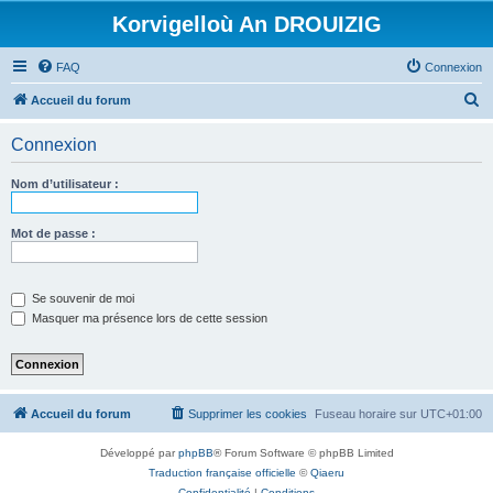
Korvigelloù An DROUIZIG
FAQ
Connexion
R
Accueil du forum
e
Connexion
c
h
Nom d’utilisateur :
e
r
Mot de passe :
c
h
Se souvenir de moi
e
Masquer ma présence lors de cette session
r
Accueil du forum
Supprimer les cookies
Fuseau horaire sur
UTC+01:00
Développé par
phpBB
® Forum Software © phpBB Limited
Traduction française officielle
©
Qiaeru
Confidentialité
|
Conditions