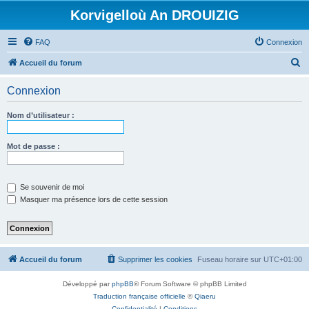
Korvigelloù An DROUIZIG
FAQ
Connexion
R
Accueil du forum
e
Connexion
c
h
Nom d’utilisateur :
e
r
Mot de passe :
c
h
Se souvenir de moi
e
Masquer ma présence lors de cette session
r
Accueil du forum
Supprimer les cookies
Fuseau horaire sur
UTC+01:00
Développé par
phpBB
® Forum Software © phpBB Limited
Traduction française officielle
©
Qiaeru
Confidentialité
|
Conditions