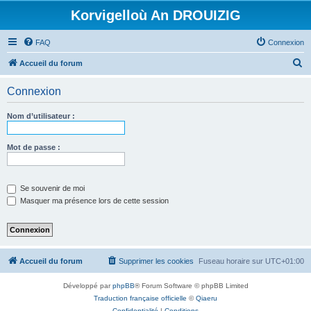
Korvigelloù An DROUIZIG
FAQ
Connexion
R
Accueil du forum
e
Connexion
c
h
Nom d’utilisateur :
e
r
Mot de passe :
c
h
Se souvenir de moi
e
Masquer ma présence lors de cette session
r
Accueil du forum
Supprimer les cookies
Fuseau horaire sur
UTC+01:00
Développé par
phpBB
® Forum Software © phpBB Limited
Traduction française officielle
©
Qiaeru
Confidentialité
|
Conditions