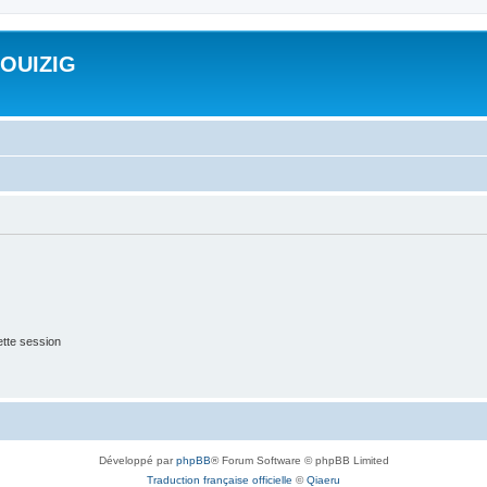
ROUIZIG
tte session
Développé par
phpBB
® Forum Software © phpBB Limited
Traduction française officielle
©
Qiaeru