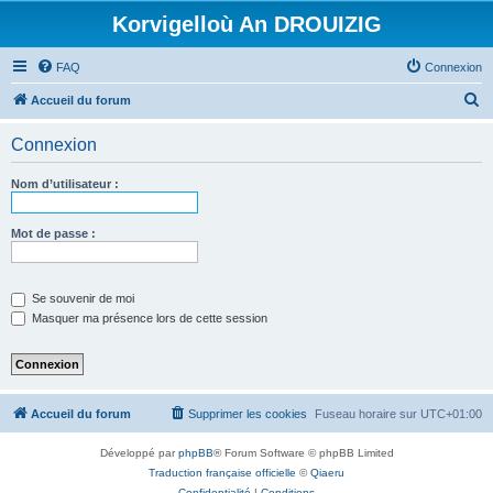
Korvigelloù An DROUIZIG
FAQ
Connexion
R
Accueil du forum
e
Connexion
c
h
Nom d’utilisateur :
e
r
Mot de passe :
c
h
Se souvenir de moi
e
Masquer ma présence lors de cette session
r
Accueil du forum
Supprimer les cookies
Fuseau horaire sur
UTC+01:00
Développé par
phpBB
® Forum Software © phpBB Limited
Traduction française officielle
©
Qiaeru
Confidentialité
|
Conditions