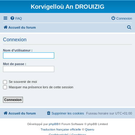
Korvigelloù An DROUIZIG
FAQ
Connexion
R
Accueil du forum
e
Connexion
c
h
Nom d’utilisateur :
e
r
Mot de passe :
c
h
Se souvenir de moi
e
Masquer ma présence lors de cette session
r
Accueil du forum
Supprimer les cookies
Fuseau horaire sur
UTC+01:00
Développé par
phpBB
® Forum Software © phpBB Limited
Traduction française officielle
©
Qiaeru
Confidentialité
|
Conditions