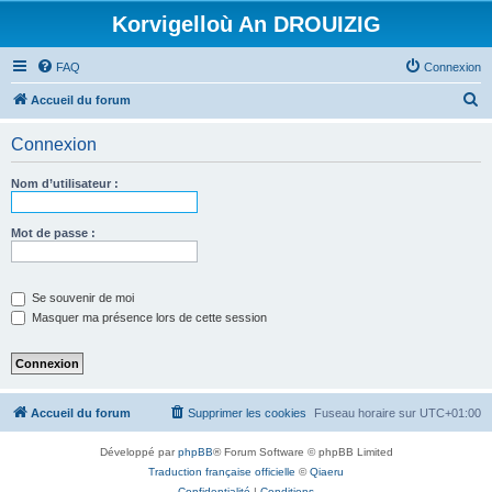
Korvigelloù An DROUIZIG
FAQ
Connexion
R
Accueil du forum
e
Connexion
c
h
Nom d’utilisateur :
e
r
Mot de passe :
c
h
Se souvenir de moi
e
Masquer ma présence lors de cette session
r
Accueil du forum
Supprimer les cookies
Fuseau horaire sur
UTC+01:00
Développé par
phpBB
® Forum Software © phpBB Limited
Traduction française officielle
©
Qiaeru
Confidentialité
|
Conditions