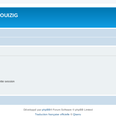
ROUIZIG
tte session
Développé par
phpBB
® Forum Software © phpBB Limited
Traduction française officielle
©
Qiaeru