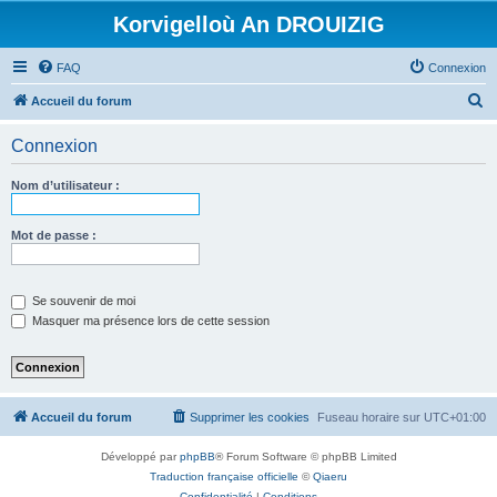
Korvigelloù An DROUIZIG
FAQ
Connexion
R
Accueil du forum
e
Connexion
c
h
Nom d’utilisateur :
e
r
Mot de passe :
c
h
Se souvenir de moi
e
Masquer ma présence lors de cette session
r
Accueil du forum
Supprimer les cookies
Fuseau horaire sur
UTC+01:00
Développé par
phpBB
® Forum Software © phpBB Limited
Traduction française officielle
©
Qiaeru
Confidentialité
|
Conditions