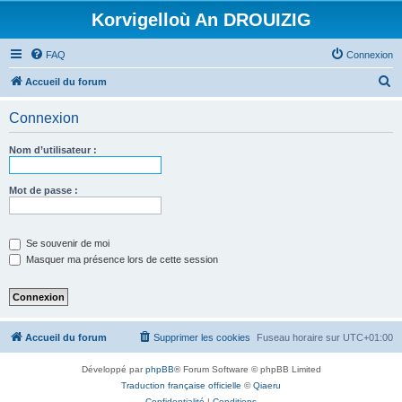
Korvigelloù An DROUIZIG
FAQ
Connexion
R
Accueil du forum
e
Connexion
c
h
Nom d’utilisateur :
e
r
Mot de passe :
c
h
Se souvenir de moi
e
Masquer ma présence lors de cette session
r
Accueil du forum
Supprimer les cookies
Fuseau horaire sur
UTC+01:00
Développé par
phpBB
® Forum Software © phpBB Limited
Traduction française officielle
©
Qiaeru
Confidentialité
|
Conditions