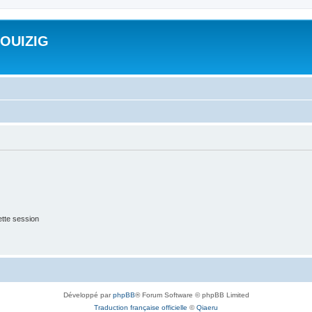
ROUIZIG
tte session
Développé par
phpBB
® Forum Software © phpBB Limited
Traduction française officielle
©
Qiaeru