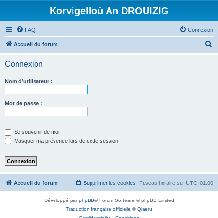
Korvigelloù An DROUIZIG
FAQ
Connexion
R
Accueil du forum
e
Connexion
c
h
Nom d’utilisateur :
e
r
Mot de passe :
c
h
Se souvenir de moi
e
Masquer ma présence lors de cette session
r
Accueil du forum
Supprimer les cookies
Fuseau horaire sur
UTC+01:00
Développé par
phpBB
® Forum Software © phpBB Limited
Traduction française officielle
©
Qiaeru
Confidentialité
|
Conditions