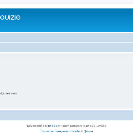
ROUIZIG
tte session
Développé par
phpBB
® Forum Software © phpBB Limited
Traduction française officielle
©
Qiaeru