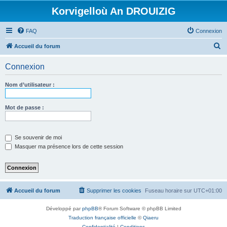
Korvigelloù An DROUIZIG
FAQ
Connexion
R
Accueil du forum
e
Connexion
c
h
Nom d’utilisateur :
e
r
Mot de passe :
c
h
Se souvenir de moi
e
Masquer ma présence lors de cette session
r
Accueil du forum
Supprimer les cookies
Fuseau horaire sur
UTC+01:00
Développé par
phpBB
® Forum Software © phpBB Limited
Traduction française officielle
©
Qiaeru
Confidentialité
|
Conditions