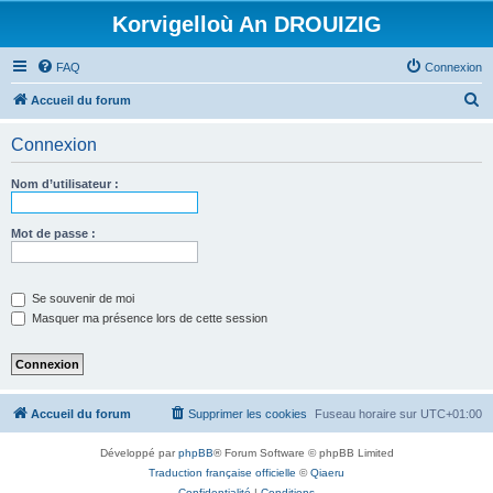
Korvigelloù An DROUIZIG
FAQ
Connexion
R
Accueil du forum
e
Connexion
c
h
Nom d’utilisateur :
e
r
Mot de passe :
c
h
Se souvenir de moi
e
Masquer ma présence lors de cette session
r
Accueil du forum
Supprimer les cookies
Fuseau horaire sur
UTC+01:00
Développé par
phpBB
® Forum Software © phpBB Limited
Traduction française officielle
©
Qiaeru
Confidentialité
|
Conditions