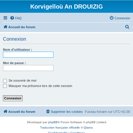
Korvigelloù An DROUIZIG
FAQ
Connexion
R
Accueil du forum
e
Connexion
c
h
Nom d’utilisateur :
e
r
Mot de passe :
c
h
Se souvenir de moi
e
Masquer ma présence lors de cette session
r
Accueil du forum
Supprimer les cookies
Fuseau horaire sur
UTC+01:00
Développé par
phpBB
® Forum Software © phpBB Limited
Traduction française officielle
©
Qiaeru
Confidentialité
|
Conditions