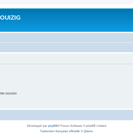
ROUIZIG
tte session
Développé par
phpBB
® Forum Software © phpBB Limited
Traduction française officielle
©
Qiaeru