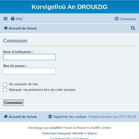
Korvigelloù An DROUIZIG
FAQ
Connexion
R
Accueil du forum
e
Connexion
c
h
Nom d’utilisateur :
e
r
Mot de passe :
c
h
Se souvenir de moi
e
Masquer ma présence lors de cette session
r
Accueil du forum
Supprimer les cookies
Fuseau horaire sur
UTC+01:00
Développé par
phpBB
® Forum Software © phpBB Limited
Traduction française officielle
©
Qiaeru
Confidentialité
|
Conditions