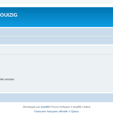
ROUIZIG
tte session
Développé par
phpBB
® Forum Software © phpBB Limited
Traduction française officielle
©
Qiaeru