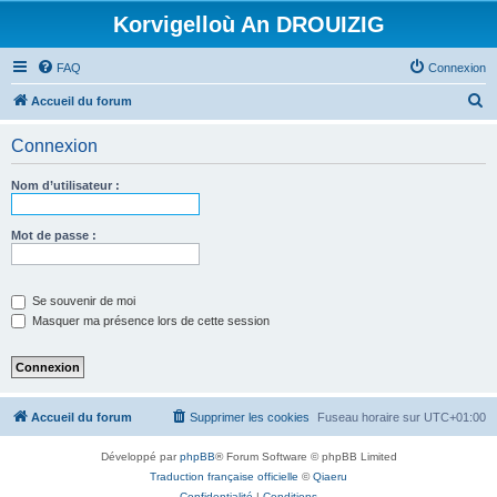
Korvigelloù An DROUIZIG
FAQ
Connexion
R
Accueil du forum
e
Connexion
c
h
Nom d’utilisateur :
e
r
Mot de passe :
c
h
Se souvenir de moi
e
Masquer ma présence lors de cette session
r
Accueil du forum
Supprimer les cookies
Fuseau horaire sur
UTC+01:00
Développé par
phpBB
® Forum Software © phpBB Limited
Traduction française officielle
©
Qiaeru
Confidentialité
|
Conditions