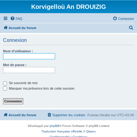
Korvigelloù An DROUIZIG
FAQ
Connexion
R
Accueil du forum
e
Connexion
c
h
Nom d’utilisateur :
e
r
Mot de passe :
c
h
Se souvenir de moi
e
Masquer ma présence lors de cette session
r
Accueil du forum
Supprimer les cookies
Fuseau horaire sur
UTC+01:00
Développé par
phpBB
® Forum Software © phpBB Limited
Traduction française officielle
©
Qiaeru
Confidentialité
|
Conditions