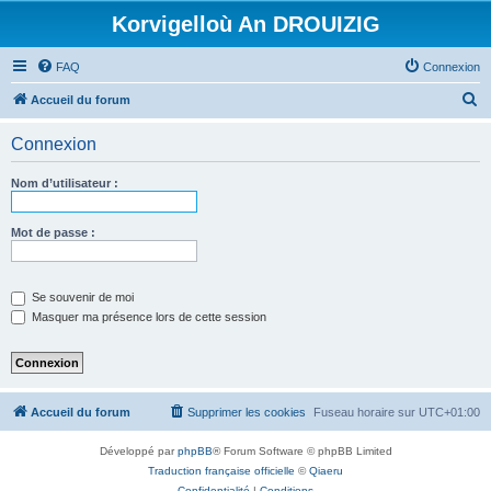
Korvigelloù An DROUIZIG
FAQ
Connexion
R
Accueil du forum
e
Connexion
c
h
Nom d’utilisateur :
e
r
Mot de passe :
c
h
Se souvenir de moi
e
Masquer ma présence lors de cette session
r
Accueil du forum
Supprimer les cookies
Fuseau horaire sur
UTC+01:00
Développé par
phpBB
® Forum Software © phpBB Limited
Traduction française officielle
©
Qiaeru
Confidentialité
|
Conditions