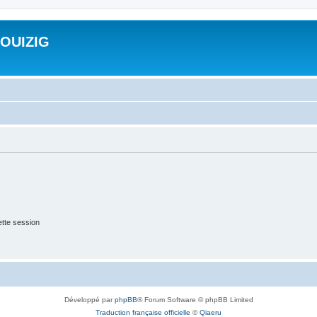
ROUIZIG
tte session
Développé par
phpBB
® Forum Software © phpBB Limited
Traduction française officielle
©
Qiaeru