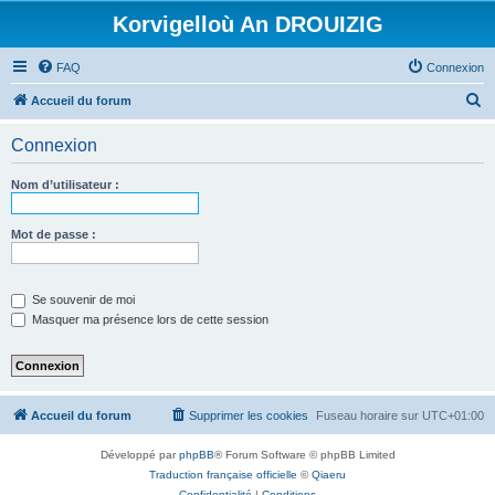
Korvigelloù An DROUIZIG
FAQ
Connexion
R
Accueil du forum
e
Connexion
c
h
Nom d’utilisateur :
e
r
Mot de passe :
c
h
Se souvenir de moi
e
Masquer ma présence lors de cette session
r
Accueil du forum
Supprimer les cookies
Fuseau horaire sur
UTC+01:00
Développé par
phpBB
® Forum Software © phpBB Limited
Traduction française officielle
©
Qiaeru
Confidentialité
|
Conditions