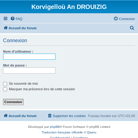
Korvigelloù An DROUIZIG
FAQ
Connexion
R
Accueil du forum
e
Connexion
c
h
Nom d’utilisateur :
e
r
Mot de passe :
c
h
Se souvenir de moi
e
Masquer ma présence lors de cette session
r
Accueil du forum
Supprimer les cookies
Fuseau horaire sur
UTC+01:00
Développé par
phpBB
® Forum Software © phpBB Limited
Traduction française officielle
©
Qiaeru
Confidentialité
|
Conditions