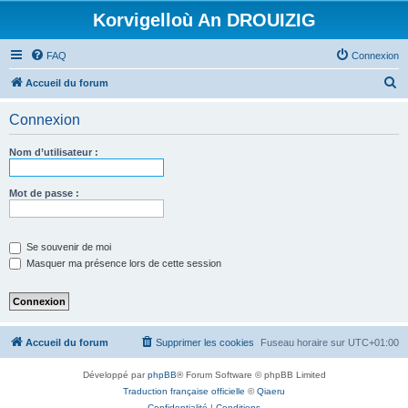
Korvigelloù An DROUIZIG
FAQ
Connexion
R
Accueil du forum
e
Connexion
c
h
Nom d’utilisateur :
e
r
Mot de passe :
c
h
Se souvenir de moi
e
Masquer ma présence lors de cette session
r
Accueil du forum
Supprimer les cookies
Fuseau horaire sur
UTC+01:00
Développé par
phpBB
® Forum Software © phpBB Limited
Traduction française officielle
©
Qiaeru
Confidentialité
|
Conditions