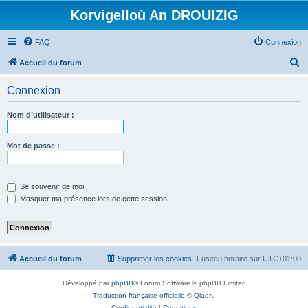
Korvigelloù An DROUIZIG
FAQ
Connexion
R
Accueil du forum
e
Connexion
c
h
Nom d’utilisateur :
e
r
Mot de passe :
c
h
Se souvenir de moi
e
Masquer ma présence lors de cette session
r
Accueil du forum
Supprimer les cookies
Fuseau horaire sur
UTC+01:00
Développé par
phpBB
® Forum Software © phpBB Limited
Traduction française officielle
©
Qiaeru
Confidentialité
|
Conditions